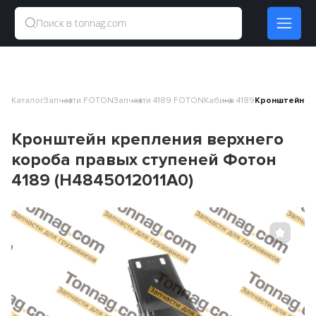
Каталог
Запчасти FOTON
Запчасти 4189 FOTON
Кабина 4189
Кронштейн кр
Кронштейн крепления верхнего
короба правых ступеней Фотон
4189 (H4845012011A0)