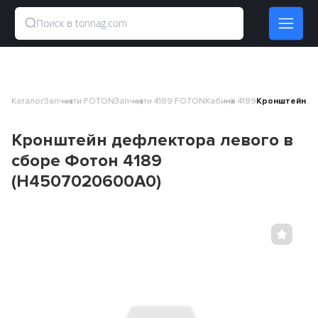
Каталог
Запчасти FOTON
Запчасти 4189 FOTON
Кабина 4189
Кронштейн де
Кронштейн дефлектора левого в
сборе Фотон 4189
(H4507020600A0)