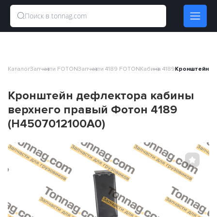
Каталог
Запчасти FOTON
Запчасти 4189 FOTON
Кабина 4189
Кронштейн де
Кронштейн дефлектора кабины
верхнего правый Фотон 4189
(H4507012100A0)