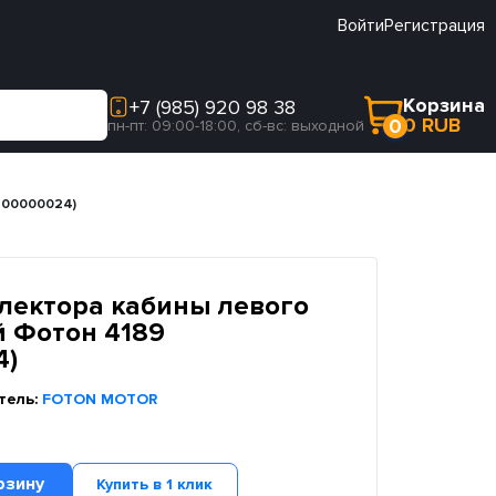
Войти
Регистрация
Корзина
+7 (985) 920 98 38
0 RUB
0
пн-пт: 09:00-18:00, сб-вс: выходной
700000024)
лектора кабины левого
 Фотон 4189
4)
тель:
FOTON MOTOR
рзину
Купить в 1 клик