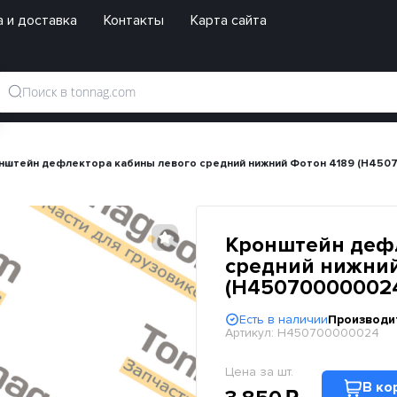
 и доставка
Контакты
Карта сайта
нштейн дефлектора кабины левого средний нижний Фотон 4189 (H450
Кронштейн деф
средний нижний
(H45070000002
Есть в наличии
Производи
Артикул:
H450700000024
Цена за шт.
В ко