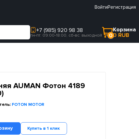
Войти
Регистрация
Корзина
+7 (985) 920 98 38
0 RUB
0
пн-пт: 09:00-18:00, сб-вс: выходной
няя AUMAN Фотон 4189
)
тель:
FOTON MOTOR
рзину
Купить в 1 клик