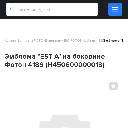
Каталог
Запчасти FOTON
Запчасти 4189 FOTON
Кабина 4189
Эмблема "EST
Эмблема "EST A" на боковине
Фотон 4189 (H450600000018)