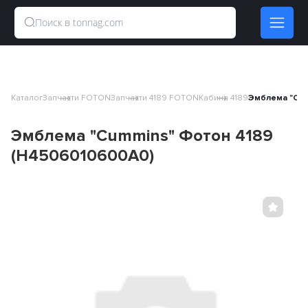
Каталог
Запчасти FOTON
Запчасти 4189 FOTON
Кабина 4189
Эмблема "Cum
Эмблема "Cummins" Фотон 4189
(H4506010600A0)