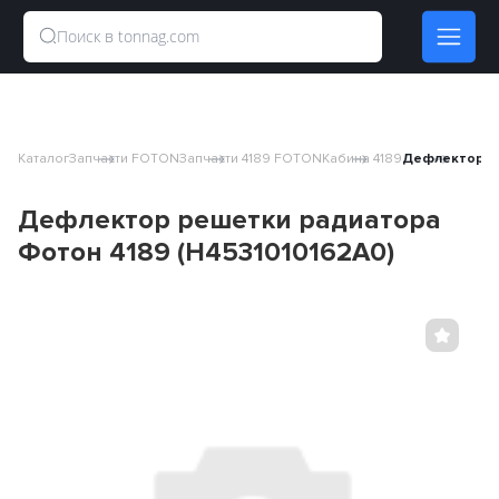
Каталог
Запчасти FOTON
Запчасти 4189 FOTON
Кабина 4189
Дефлектор ре
Дефлектор решетки радиатора
Фотон 4189 (H4531010162A0)