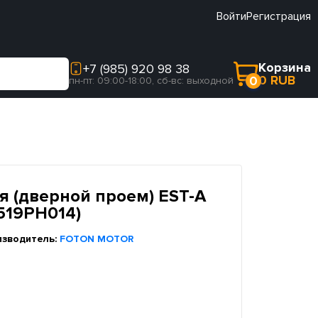
Войти
Регистрация
Корзина
+7 (985) 920 98 38
0 RUB
0
пн-пт: 09:00-18:00, сб-вс: выходной
я (дверной проем) EST-A
519PH014)
изводитель:
FOTON MOTOR