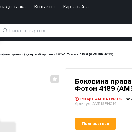
 и доставка
Контакты
Карта сайта
овина правая (дверной проем) EST-A Фотон 4189 (AM519PH014)
Боковина права
Фотон 4189 (AM
Товара нет в наличии
Про
Артикул:
AM519PH014
Подписаться