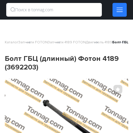
Каталог
Запчасти FOTON
Запчасти 4189 FOTON
Двигатель 4189
Болт ГБЦ (
Болт ГБЦ (длинный) Фотон 4189
(3692203)