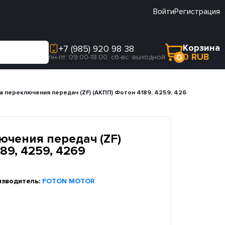
Войти
Регистрация
Корзина
+7 (985) 920 98 38
0 RUB
0
пн-пт: 09:00-18:00, сб-вс: выходной
 переключения передач (ZF) (АКПП) Фотон 4189, 4259, 4269 (H4171000
ючения передач (ZF)
89, 4259, 4269
изводитель:
FOTON MOTOR