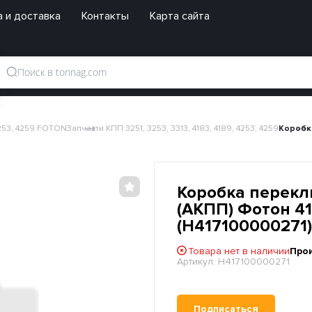
 и доставка
Контакты
Карта сайта
 4253, 4259 FOTON
Запчасти КПП 3251, 3253, 3313, 4183, 4189, 4253, 4259
Коробка
Коробка перекл
(АКПП) Фотон 41
(H417100000271)
Товара нет в наличии
Про
Артикул:
H417100000271
Подписаться