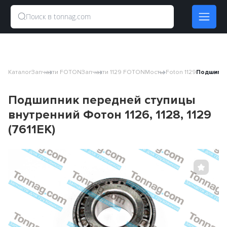
Каталог
Запчасти FOTON
Запчасти 1129 FOTON
Мосты Foton 1129
Подшипник
Подшипник передней ступицы
внутренний Фотон 1126, 1128, 1129
(7611EK)