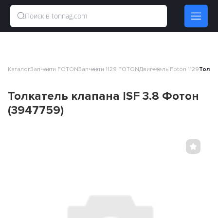
Каталог
Запчасти FOTON
Запчасти 1129 FOTON
Двигатель Foton 1129
Толка
Толкатель клапана ISF 3.8 Фотон
(3947759)