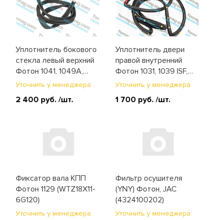
Электрооборудование и
освещение
Уплотнитель бокового
Уплотнитель двери
стекла левый верхний
правой внутренний
Фотон 1041, 1049A,
Фотон 1031, 1039 ISF,
1051, 1061, 1069, 1089,
1051, 1061, 1069, 1089
Уточнить у менеджера
Уточнить у менеджера
1129 (1B18061200053)
ISF, 1129
2 400 руб.
/шт.
1 700 руб.
/шт.
(1B18061201035)
Фиксатор вала КПП
Фильтр осушителя
Фотон 1129 (WTZ18X11-
(YNY) Фотон, JAC
6G120)
(4324100202)
Уточнить у менеджера
Уточнить у менеджера