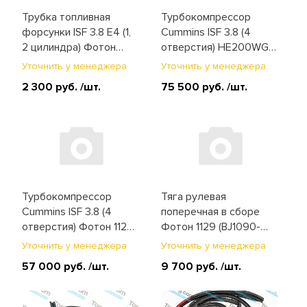
Мосты
Трубка топливная
Турбокомпрессор
форсунки ISF 3.8 E4 (1,
Cummins ISF 3.8 (4
Отопитель и стеклоочиститель
2 цилиндра) Фотон
отверстия) HE200WG
1069 ISF, 1089 ISF, 1129
Фотон 1069, 1089, 1113,
Уточнить у менеджера
Уточнить у менеджера
Подвеска
(5284841)
1129 (3779515)
2 300 руб.
/шт.
75 500 руб.
/шт.
Рулевое управление
Система впуска и выпуска
Система охлаждения
Турбокомпрессор
Тяга рулевая
Сцепление
Cummins ISF 3.8 (4
поперечная в сборе
отверстия) Фотон 1128
Фотон 1129 (BJ1090-
Топливная система
(5495435F)
3003100)
Уточнить у менеджера
Уточнить у менеджера
57 000 руб.
/шт.
9 700 руб.
/шт.
Тормозная система
Фильтры и ремни