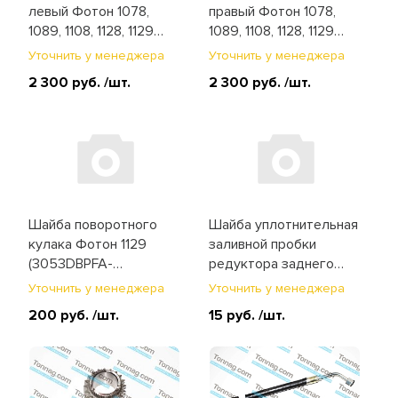
левый Фотон 1078,
правый Фотон 1078,
1089, 1108, 1128, 1129
1089, 1108, 1128, 1129
(L0372010102A0)
(L0372010202A0)
Уточнить у менеджера
Уточнить у менеджера
2 300 руб.
/шт.
2 300 руб.
/шт.
Шайба поворотного
Шайба уплотнительная
кулака Фотон 1129
заливной пробки
(3053DBPFA-
редуктора заднего
3001044ZC1)
моста Фотон 1129
Уточнить у менеджера
Уточнить у менеджера
(240111401A)
200 руб.
/шт.
15 руб.
/шт.