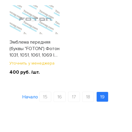
Эмблема передняя
(буквы "FOTON") Фотон
1031, 1051, 1061, 1069 ISF,
1089 ISF, 1129
Уточнить у менеджера
(L0505012267A0)
400 руб.
/шт.
Начало
15
16
17
18
19