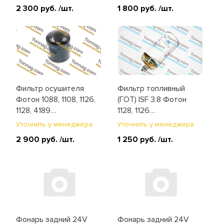
2 300 руб.
/шт.
1 800 руб.
/шт.
Фильтр осушителя
Фильтр топливный
Фотон 1088, 1108, 1126,
(ГОТ) ISF 3.8 Фотон
1128, 4189
1128, 1126
(L0356F02009A0-1)
(L0110210053A0)
Уточнить у менеджера
Уточнить у менеджера
2 900 руб.
/шт.
1 250 руб.
/шт.
Фонарь задний 24V
Фонарь задний 24V