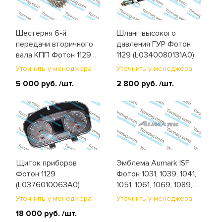
Шестерня 6-й
Шланг высокого
передачи вторичного
давления ГУР Фотон
вала КПП Фотон 1129
1129 (L0340080131A0)
(6G120-3611B3)
Уточнить у менеджера
Уточнить у менеджера
5 000 руб.
/шт.
2 800 руб.
/шт.
Щиток приборов
Эмблема Aumark ISF
Фотон 1129
Фотон 1031, 1039, 1041,
(L0376010063A0)
1051, 1061, 1069, 1089,
1129 (1B18050500055)
Уточнить у менеджера
Уточнить у менеджера
18 000 руб.
/шт.