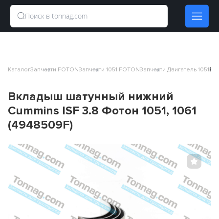
Каталог
Запчасти FOTON
Запчасти 1051 FOTON
Запчасти Двигатель 1051
Вкл
Вкладыш шатунный нижний
Cummins ISF 3.8 Фотон 1051, 1061
(4948509F)