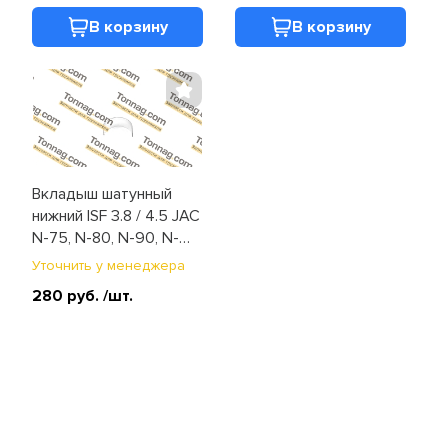
В корзину
В корзину
Вкладыш шатунный
нижний ISF 3.8 / 4.5 JAC
N-75, N-80, N-90, N-
120, Компас-9/12
Уточнить у менеджера
(4948509F)
280 руб.
/шт.