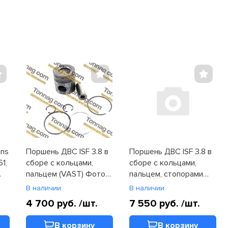
ns
Поршень ДВС ISF 3.8 в
Поршень ДВС ISF 3.8 в
61,
сборе с кольцами,
сборе с кольцами,
пальцем (VAST) Фотон
пальцем, стопорами
1051, 1061, 1069, 1089,
Фотон 1051, 1061, 1069,
В наличии
В наличии
1113, 1128,1129 (2881748)
1089, 1113, 1129
4 700 руб.
/шт.
7 550 руб.
/шт.
(2881748)
В корзину
В корзину