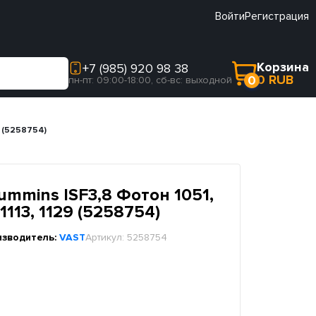
Войти
Регистрация
Корзина
+7 (985) 920 98 38
0 RUB
0
пн-пт: 09:00-18:00, сб-вс: выходной
9 (5258754)
mmins ISF3,8 Фотон 1051,
 1113, 1129 (5258754)
изводитель:
VAST
Артикул:
5258754