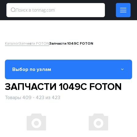
Каталог
Запчасти FOTON
Запчасти 1049C FOTON
Выбор по узлам
ЗАПЧАСТИ 1049C FOTON
Вал карданный
Товары 409 - 423 из 423
Двигатель
Кабина
КПП