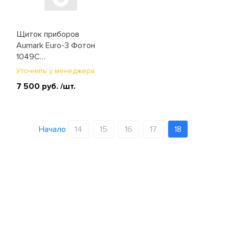
Щиток приборов
Aumark Euro-3 Фотон
1049C
(1B18037600066)
Уточнить у менеджера
7 500 руб.
/шт.
Начало
14
15
16
17
18