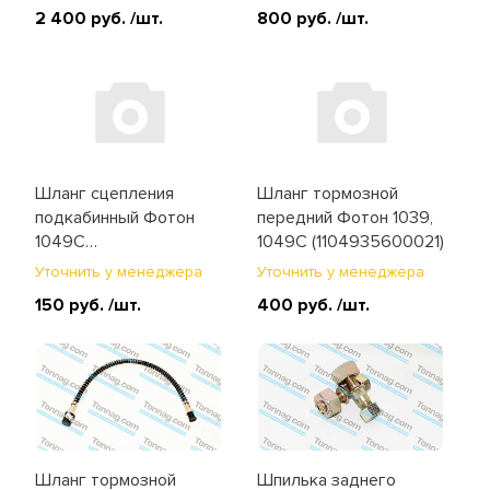
(E049362000012)
2 400 руб.
/шт.
800 руб.
/шт.
Шланг сцепления
Шланг тормозной
подкабинный Фотон
передний Фотон 1039,
1049C
1049C (1104935600021)
(1104935600052)
Уточнить у менеджера
Уточнить у менеджера
150 руб.
/шт.
400 руб.
/шт.
Шланг тормозной
Шпилька заднего