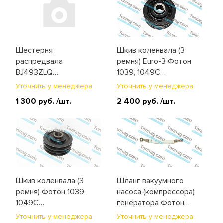
Электрооборудование и
освещение
Шестерня
Шкив коленвала (3
распредвала
ремня) Euro-3 Фотон
BJ493ZLQ
1039, 1049C
(промежуточная
(E049304000068)
Уточнить у менеджера
Уточнить у менеджера
нижняя Z=31) Фотон
1 300 руб.
/шт.
2 400 руб.
/шт.
1049C
(E049305000020)
Шкив коленвала (3
Шланг вакуумного
ремня) Фотон 1039,
насоса (компрессора)
1049C
генератора Фотон
(E049304000016)
1039, 1049C
Уточнить у менеджера
Уточнить у менеджера