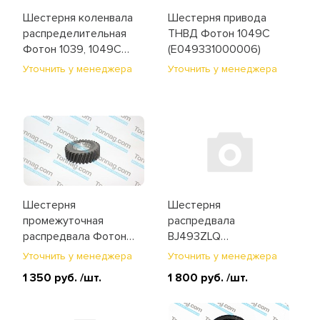
Мосты
Шестерня коленвала
Шестерня привода
распределительная
ТНВД Фотон 1049C
Отопитель и стеклоочиститель
Фотон 1039, 1049C
(E049331000006)
(E049304000033)
Уточнить у менеджера
Уточнить у менеджера
Подвеска
Рулевое управление
Система впуска и выпуска
Система охлаждения
Шестерня
Шестерня
Сцепление
промежуточная
распредвала
распредвала Фотон
BJ493ZLQ
Топливная система
1039, 1049C
(промежуточная
Уточнить у менеджера
Уточнить у менеджера
(E049305000049)
большая Z=37) Фотон
1 350 руб.
/шт.
1 800 руб.
/шт.
Тормозная система
1049C
(E049305000022)
Фильтры и ремни