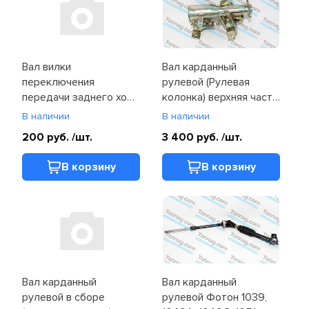
Вал вилки
Вал карданный
переключения
рулевой (Рулевая
передачи заднего хода
колонка) верхняя часть
Фотон 1041, 1049A
Фотон 1039, 1041,
В наличии
В наличии
(1702083-108)
1049A, 1049C, 1069
200 руб.
/шт.
3 400 руб.
/шт.
(1104934200150)
В корзину
В корзину
Вал карданный
Вал карданный
рулевой в сборе
рулевой Фотон 1039,