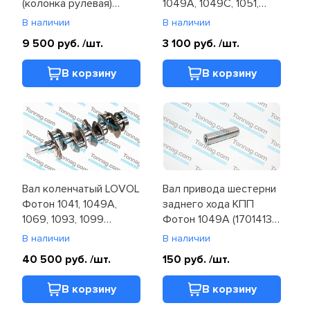
(колонка рулевая)
1049A, 1049C, 1051,
Фотон 1031, 1039, 1041,
1061, 1069
В наличии
В наличии
1051, 1061, 1069, 1089
(1104934200160)
9 500 руб.
/шт.
3 100 руб.
/шт.
(1104934200102)
В корзину
В корзину
Вал коленчатый LOVOL
Вал привода шестерни
Фотон 1041, 1049A,
заднего хода КПП
1069, 1093, 1099
Фотон 1049A (1701413-
(T31315681)
108)
В наличии
В наличии
40 500 руб.
/шт.
150 руб.
/шт.
В корзину
В корзину