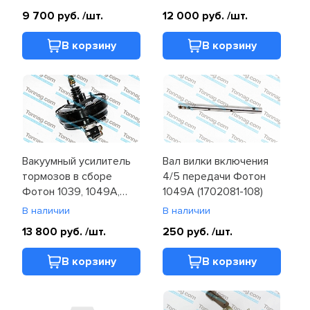
9 700 руб.
/шт.
12 000 руб.
/шт.
Электрооборудование и
освещение
В корзину
В корзину
Вакуумный усилитель
Вал вилки включения
тормозов в сборе
4/5 передачи Фотон
Фотон 1039, 1049A,
1049A (1702081-108)
1049C
В наличии
В наличии
(1104935500045/48)
13 800 руб.
/шт.
250 руб.
/шт.
В корзину
В корзину