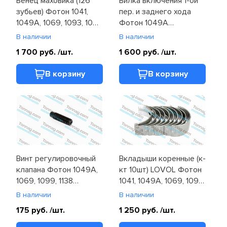
Венец маховика (126
Вилка включения 1-ой
зубьев) Фотон 1041,
пер. и заднего хода
1049A, 1069, 1093, 1099
Фотон 1049A
(T31162121)
(1702062-108)
В наличии
В наличии
1 700 руб.
/шт.
1 600 руб.
/шт.
В корзину
В корзину
Винт регулировочный
Вкладыши коренные (к-
клапана Фотон 1049A,
кт 10шт) LOVOL Фотон
1069, 1099, 1138
1041, 1049A, 1069, 1093,
(T32114145)
1099
В наличии
В наличии
(T31126361/71/81/91)
175 руб.
/шт.
1 250 руб.
/шт.