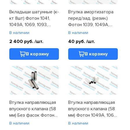
Вкладыши шатунные (к-
Втулка амортизатора
кт 8шт) Фотон 1041,
перед/зад. (резин.)
1049A, 1069, 1093,
Фотон 1039, 1049A,
1099, 1138 (T31132011)
1049C (1102929200012)
В наличии
В наличии
2 400 руб.
/шт.
40 руб.
/шт.
В корзину
В корзину
Втулка направляющая
Втулка направляющая
впускного клапана (58
впускного клапана (58
мм) Без фасок Фотон
мм) Фотон 1049A, 1069,
1041, 1049A, 1069, 1093
1099, 1138 (T3343F041)
В наличии
В наличии
(T3343F041A)