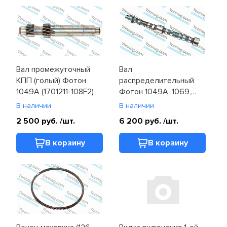
Вал промежуточный
Вал
КПП (голый) Фотон
распределительный
1049A (1701211-108F2)
Фотон 1049A, 1069,
1093, 1099 (T31415363)
В наличии
В наличии
2 500 руб.
/шт.
6 200 руб.
/шт.
В корзину
В корзину