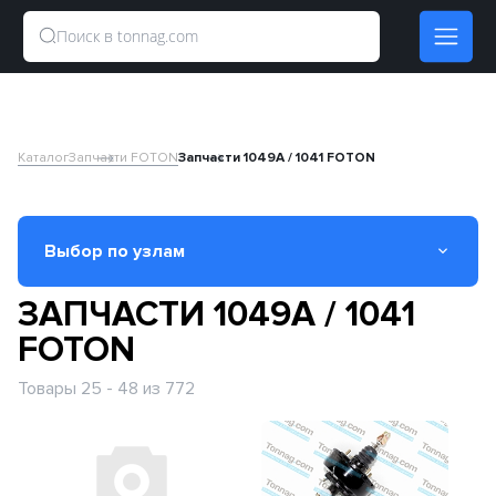
Каталог
Запчасти FOTON
Запчасти 1049A / 1041 FOTON
Выбор по узлам
ЗАПЧАСТИ 1049A / 1041
Вал карданный
FOTON
Двигатель
Товары 25 - 48 из 772
Кабина
КПП