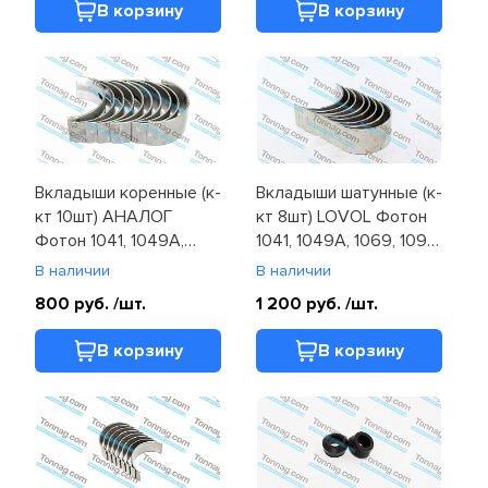
В корзину
В корзину
Вкладыши коренные (к-
Вкладыши шатунные (к-
кт 10шт) АНАЛОГ
кт 8шт) LOVOL Фотон
Фотон 1041, 1049A,
1041, 1049A, 1069, 1093,
1069, 1093, 1099
1099, 1138 (T31132011)
В наличии
В наличии
(T31126361/71/81/91)
800 руб.
/шт.
1 200 руб.
/шт.
В корзину
В корзину