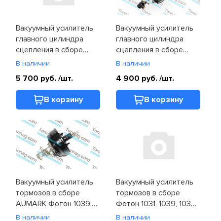
Мосты
Вакуумный усилитель
Вакуумный усилитель
Отопитель и стеклоочиститель
главного цилиндра
главного цилиндра
сцепления в сборе
сцепления в сборе
Подвеска
Фотон 1039, 1041,
Фотон 1039, 1041,
В наличии
В наличии
1049A, 1049C
1049A, 1049C
5 700 руб.
/шт.
4 900 руб.
/шт.
Рулевое управление
(1104916300002)
(1104916300002)
В корзину
В корзину
Система впуска и выпуска
Система охлаждения
Сцепление
Топливная система
Вакуумный усилитель
Вакуумный усилитель
Тормозная система
тормозов в сборе
тормозов в сборе
AUMARK Фотон 1039,
Фотон 1031, 1039, 1039
1041 (1104935500069)
ISF (1104935500099)
Фильтры и ремни
В наличии
В наличии