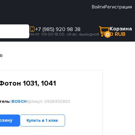
Войти
Регистрация
Корзина
+7 (985) 920 98 38
0 RUB
0
пн-пт: 09:00-18:00, сб-вс: выходной
2)
отон 1031, 1041
тель:
BOSCH
Артикул:
0928400802
рзину
Купить в 1 клик