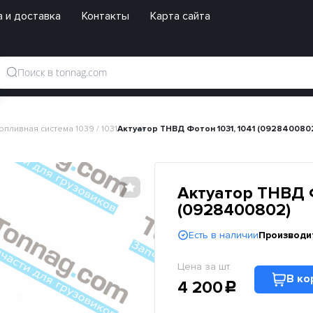
 и доставка
Контакты
Карта сайта
опливная система 1039 / 1031
Актуатор ТНВД Фотон 1031, 1041 (092840080
Актуатор ТНВД Ф
(0928400802)
Есть в наличии
Производи
Цена за шт.
В ко
4 200
c