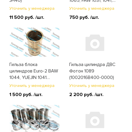
JH40)
1065, FAW 1031, 1041,
1051 (1002026-X2)
Уточнить у менеджера
Уточнить у менеджера
11 500 руб.
/шт.
750 руб.
/шт.
Гильза блока
Гильза цилиндра ДВС
цилиндров Euro-2 BAW
Фотон 1089
1044, YUEJIN 1041
(1002016B400-0000)
(4100QBZ-01-011)
Уточнить у менеджера
Уточнить у менеджера
1 500 руб.
/шт.
2 200 руб.
/шт.