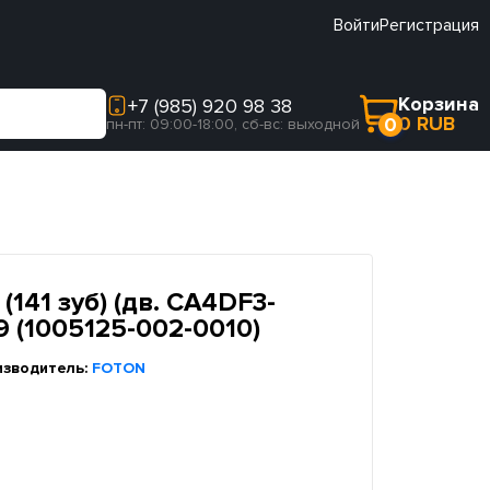
Войти
Регистрация
Корзина
+7 (985) 920 98 38
0 RUB
0
пн-пт: 09:00-18:00, сб-вс: выходной
141 зуб) (дв. CA4DF3-
9 (1005125-002-0010)
изводитель:
FOTON