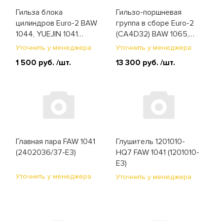
Мосты
Гильза блока
Гильзо-поршневая
цилиндров Euro-2 BAW
группа в сборе Euro-2
Отопитель и стеклоочиститель
1044, YUEJIN 1041
(CA4D32) BAW 1065,
(4100QBZ-01-011)
FAW 1031, 1041
Уточнить у менеджера
Уточнить у менеджера
Подвеска
(1002010-X2)
1 500 руб.
/шт.
13 300 руб.
/шт.
Рулевое управление
Система впуска и выпуска
Система охлаждения
Главная пара FAW 1041
Глушитель 1201010-
Сцепление
(2402036/37-E3)
HQ7 FAW 1041 (1201010-
E3)
Топливная система
Уточнить у менеджера
Уточнить у менеджера
Тормозная система
Фильтры и ремни