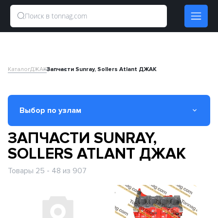
Каталог
ДЖАК
Запчасти Sunray, Sollers Atlant ДЖАК
Выбор по узлам
ЗАПЧАСТИ SUNRAY,
Вал карданный
SOLLERS ATLANT ДЖАК
Двигатель
Товары 25 - 48 из 907
Кабина
КПП