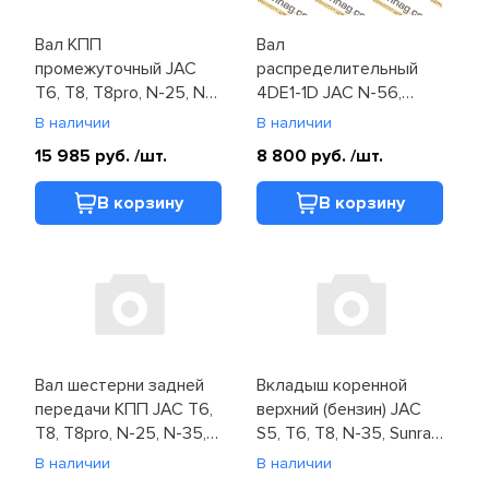
Вал КПП
Вал
промежуточный JAC
распределительный
T6, T8, T8pro, N-25, N-
4DE1-1D JAC N-56,
35, Sollers Atlant, Argo
Sunray, Sollers Atlant
В наличии
В наличии
(Z-1701301-00-00)
(1006011FE010)
15 985 руб.
/шт.
8 800 руб.
/шт.
В корзину
В корзину
Вал шестерни задней
Вкладыш коренной
передачи КПП JAC T6,
верхний (бензин) JAC
T8, T8pro, N-25, N-35,
S5, T6, T8, N-35, Sunray,
Sunray, Sollers Atlant,
Sollers Atlant, Argo
В наличии
В наличии
Argo (Z-1701871-00-00)
(1002115GA)