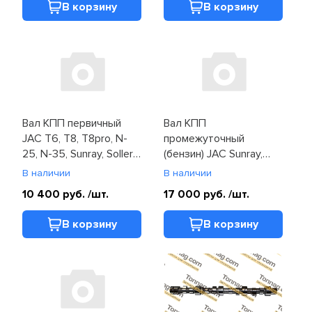
В корзину
В корзину
Вал КПП первичный
Вал КПП
JAC T6, T8, T8pro, N-
промежуточный
25, N-35, Sunray, Sollers
(бензин) JAC Sunray,
Atlant, Argo, SF4 (Z-
Sollers Atlant
В наличии
В наличии
1701111-00-06)
(S1700L21069-71301)
10 400 руб.
/шт.
17 000 руб.
/шт.
В корзину
В корзину