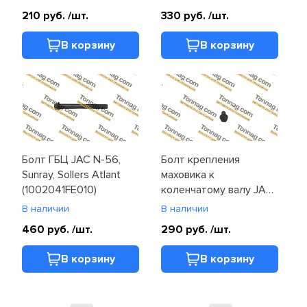
210 руб.
/шт.
330 руб.
/шт.
Электрооборудование и
освещение
В корзину
В корзину
Болт ГБЦ JAC N-56,
Болт крепления
Sunray, Sollers Atlant
маховика к
(1002041FE010)
коленчатому валу JAC
N-56, Sunray, Sollers
В наличии
В наличии
Atlant (1005040FE010)
460 руб.
/шт.
290 руб.
/шт.
В корзину
В корзину