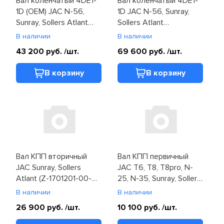
Вал коленчатый 4DE1-
Вал коленчатый 4DE1-
1D (OEM) JAC N-56,
1D JAC N-56, Sunray,
Sunray, Sollers Atlant
Sollers Atlant
(1005010FE030)
(1005010FE030)
В наличии
В наличии
43 200 руб.
/шт.
69 600 руб.
/шт.
В корзину
В корзину
Вал КПП вторичный
Вал КПП первичный
JAC Sunray, Sollers
JAC T6, T8, T8pro, N-
Atlant (Z-1701201-00-
25, N-35, Sunray, Sollers
00)
Atlant, Argo (Z-1701111-
В наличии
В наличии
00-00)
26 900 руб.
/шт.
10 100 руб.
/шт.