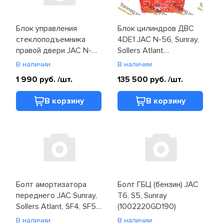
Мосты
Блок управления
Блок цилиндров ДВС
Отопитель и стеклоочиститель
стеклоподъемника
4DE1 JAC N-56, Sunray,
правой двери JAC N-
Sollers Atlant
Подвеска
25, N-35, Sunray, Sollers
(1002101FE010B2)
В наличии
В наличии
Argo, Atlant (93580-
1 990 руб.
/шт.
135 500 руб.
/шт.
Рулевое управление
4A000)
В корзину
В корзину
Система впуска и выпуска
Система охлаждения
Сцепление
Топливная система
Болт амортизатора
Болт ГБЦ (бензин) JAC
Тормозная система
переднего JAC Sunray,
T6, S5, Sunray
Sollers Atlant, SF4, SF5
(1002220GD190)
(Q1401230SF61)
Фильтры и ремни
В наличии
В наличии