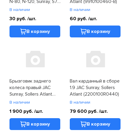
N-80, N-120, Sunray, S7,
Atlant (9910100460-B)
T6, T8, JS4, Москвич 3
В наличии
В наличии
(Q1840620F61)
30 руб.
/шт.
60 руб.
/шт.
В корзину
В корзину
Брызговик заднего
Вал карданный в сборе
колеса правый JAC
1.9 JAC Sunray, Sollers
Sunray, Sollers Atlant
Atlant (2200100R0440)
(5512400R004)
В наличии
В наличии
1 900 руб.
/шт.
79 600 руб.
/шт.
В корзину
В корзину