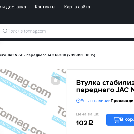
 и доставка
Контакты
Карта сайта
его JAC N-56 / переднего JAC N-200 (2916013LD085)
Втулка стабилиз
переднего JAC 
Есть в наличии
Производи
Цена за шт.
В кор
102
c