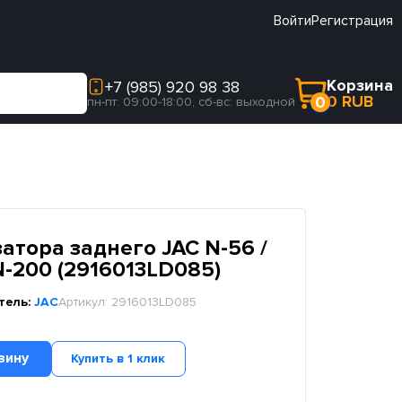
Войти
Регистрация
Корзина
+7 (985) 920 98 38
0 RUB
0
пн-пт: 09:00-18:00, сб-вс: выходной
атора заднего JAC N-56 /
N-200 (2916013LD085)
тель:
JAC
Артикул:
2916013LD085
зину
Купить в 1 клик