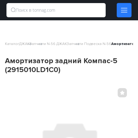
Каталог
ДЖАК
Запчасти N-56 ДЖАК
Запчасти Подвеска N-56
Амортизатор 
Амортизатор задний Компас-5
(2915010LD1C0)