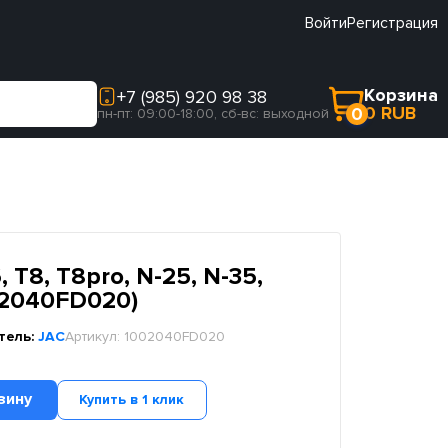
Войти
Регистрация
Корзина
+7 (985) 920 98 38
0 RUB
0
пн-пт: 09:00-18:00, сб-вс: выходной
 T8, T8pro, N-25, N-35,
002040FD020)
тель:
JAC
Артикул:
1002040FD020
зину
Купить в 1 клик