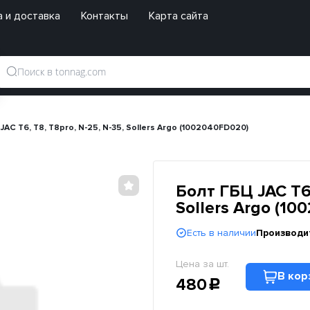
 и доставка
Контакты
Карта сайта
JAC T6, T8, T8pro, N-25, N-35, Sollers Argo (1002040FD020)
Болт ГБЦ JAC T6,
Sollers Argo (1
Есть в наличии
Производи
Цена за шт.
В кор
480
c