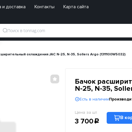
 и доставка
Контакты
Карта сайта
ширительный охлаждения JAC N-25, N-35, Sollers Argo (1311100W5032)
Бачок расширит
N-25, N-35, Soll
Есть в наличии
Производи
Цена за шт.
В ко
3 700
c