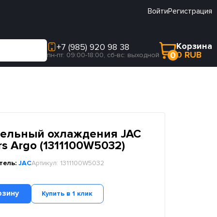
Войти
Регистрация
Корзина
+7 (985) 920 98 38
0 RUB
0
пн-пт: 09:00-18:00, сб-вс: выходной
ельный охлаждения JAC
ers Argo (1311100W5032)
тель:
JAC
Артикул:
1311100W5032
рзину
Купить в 1 клик