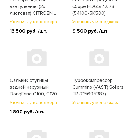
завтуленная (2х
сборе HD65/72/78
листовая) CITROEN
(54100-5K500)
Jumper / PEUGEOT
Уточнить у менеджера
Уточнить у менеджера
Boxer / FIAT Ducato
13 500 руб.
/шт.
9 500 руб.
/шт.
(675130-00)
Сальник ступицы
Турбокомпрессор
задней наружный
Cummins (VAST) Sollers
DongFeng C100, C120
TR (C5605387)
(24RDS02K-01090)
Уточнить у менеджера
Уточнить у менеджера
1 800 руб.
/шт.