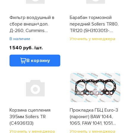
Фильтр воздушный в
Барабан тормозной
сборе внешн+доп.
передний Sollers TR80,
Д-260, Cummins
TR120 (SH3103013-
iSBE185 4,5 (AF-25602)
Q003)
В наличии
Уточнить у менеджера
1 540 руб.
/шт.
В корзину
Корзина сцепления
Прокладка ГБЦ Euro-3
395мм Sollers TR
(паронит) BAW 1044,
(C4936133)
1065, FAW 1041, 1051
(1003030-AX2)
Уточнить у менеджера
Уточнить у менеджера