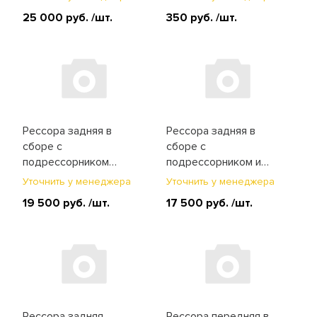
25 000 руб.
/шт.
350 руб.
/шт.
Рессора задняя в
Рессора задняя в
сборе с
сборе с
подрессорником
подрессорником и
HD65/72/78 (55100-
сайленблоками ISUZU
Уточнить у менеджера
Уточнить у менеджера
5K500)
NQR75/NQR71
19 500 руб.
/шт.
17 500 руб.
/шт.
(8971223820)
Рессора задняя
Рессора передняя в