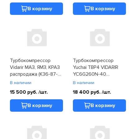
В корзину
В корзину
Турбокомпрессор
Турбокомпрессор
Vidarir МАЗ, ЯМЗ, КРАЗ
Yuchai TBP4 VIDARIR
распродажа (К36-87-
YC6G260N-40
01)
(G6600-1118100C-135)
В наличии
В наличии
15 500 руб.
/шт.
18 400 руб.
/шт.
В корзину
В корзину