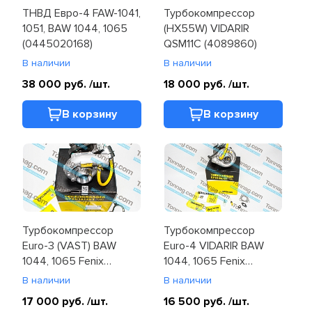
ТНВД Евро-4 FAW-1041,
Турбокомпрессор
1051, BAW 1044, 1065
(HX55W) VIDARIR
(0445020168)
QSM11C (4089860)
В наличии
В наличии
38 000 руб.
/шт.
18 000 руб.
/шт.
В корзину
В корзину
Турбокомпрессор
Турбокомпрессор
Euro-3 (VAST) BAW
Euro-4 VIDARIR BAW
1044, 1065 Fenix
1044, 1065 Fenix
(B1118010-C129)
(1118010-26E)
В наличии
В наличии
17 000 руб.
/шт.
16 500 руб.
/шт.