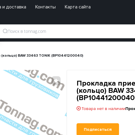
 и доставка
Контакты
Карта сайта
 (кольцо) BAW 33463 TONIK (BP10441200040)
Прокладка прие
(кольцо) BAW 3
(BP10441200040
Товара нет в наличии
Про
Подписаться