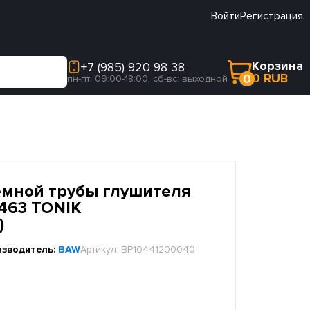
Войти
Регистрация
Корзина
+7 (985) 920 98 38
0 RUB
0
пн-пт: 09:00-18:00, сб-вс: выходной
мной трубы глушителя
3463 TONIK
)
изводитель:
BAW
Артикул:
BP10441200040