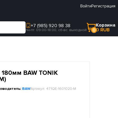
Войти
Регистрация
Корзина
+7 (985) 920 98 38
0 RUB
0
пн-пт: 09:00-18:00, сб-вс: выходной
 180мм BAW TONIK
M)
изводитель:
BAW
Артикул:
471QE-1601020-M