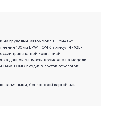
ей на грузовые автомобили "Тоннаж"
епления 180мм BAW TONIK артикул 471QE-
России транспотной компанией.
овка данной запчасти возможна на модели:
м BAW TONIK входит в состав агрегатов:
но наличными, банковской картой или