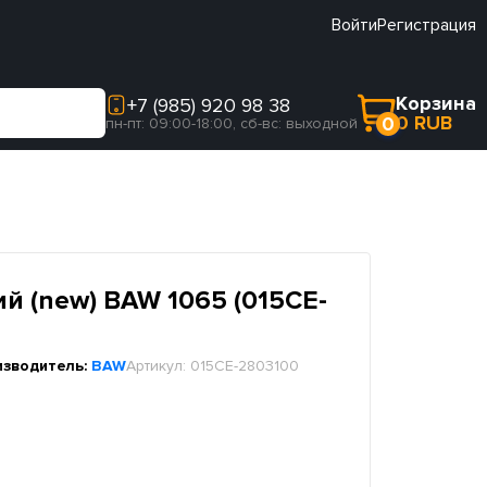
Войти
Регистрация
Корзина
+7 (985) 920 98 38
0 RUB
0
пн-пт: 09:00-18:00, сб-вс: выходной
й (new) BAW 1065 (015CE-
изводитель:
BAW
Артикул:
015CE-2803100