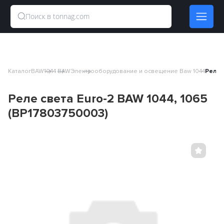
Каталог
BAW
1044 BAW
Электрооборудование и освещение Baw 1044
Реле 
Реле света Euro-2 BAW 1044, 1065
(BP17803750003)