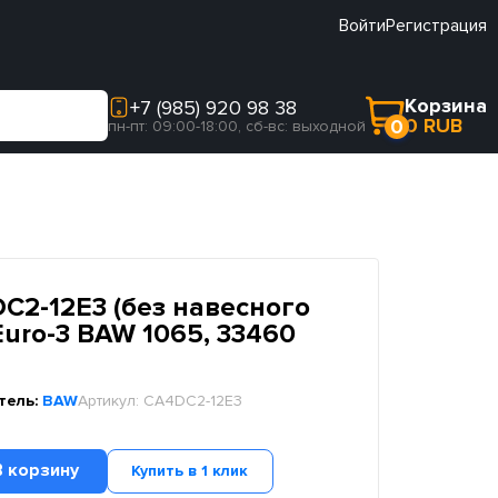
Войти
Регистрация
Корзина
+7 (985) 920 98 38
0 RUB
0
пн-пт: 09:00-18:00, сб-вс: выходной
C2-12E3 (без навесного
uro-3 BAW 1065, 33460
тель:
BAW
Артикул:
CA4DC2-12E3
В корзину
Купить в 1 клик